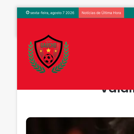
Com
sexta-feira, agosto 7 2026
Notícias de Última Hora
Início
/
Notic
Dúvidas de com
Valdi