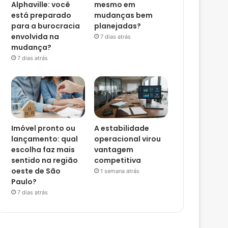
Alphaville: você
mesmo em
está preparado
mudanças bem
para a burocracia
planejadas?
envolvida na
7 dias atrás
mudança?
7 dias atrás
Imóvel pronto ou
A estabilidade
lançamento: qual
operacional virou
escolha faz mais
vantagem
sentido na região
competitiva
oeste de São
1 semana atrás
Paulo?
7 dias atrás