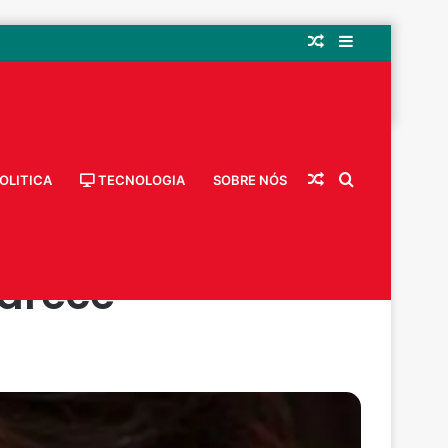
Artigo
Barra
 a burocracia envolvida na mudança?
aleatório
Lateral
Piran esclarece
Artigo
Procurar
OLITICA
TECNOLOGIA
SOBRE NÓS
s fora do país?
larece
aleatório
por