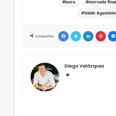
lucro
mercado fina
Valdir Agostinh
Facebook
Twitter
Linkedin
Pinter
Compartilhar
Diego Velázquez
Website