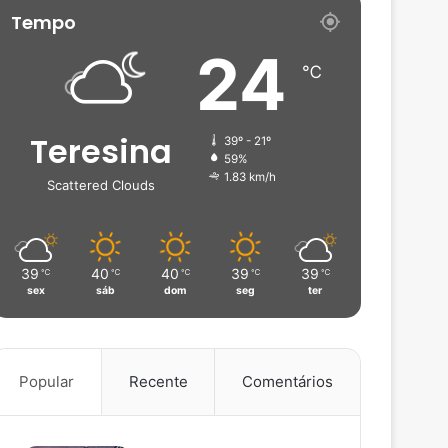
Tempo
24
℃
Teresina
39º - 21º
59%
1.83 km/h
Scattered Clouds
39
40
40
39
39
℃
℃
℃
℃
℃
sex
sáb
dom
seg
ter
Popular
Recente
Comentários