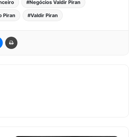
nceiro
Negócios Valdir Piran
o Piran
Valdir Piran
est
Messenger
Imprimir