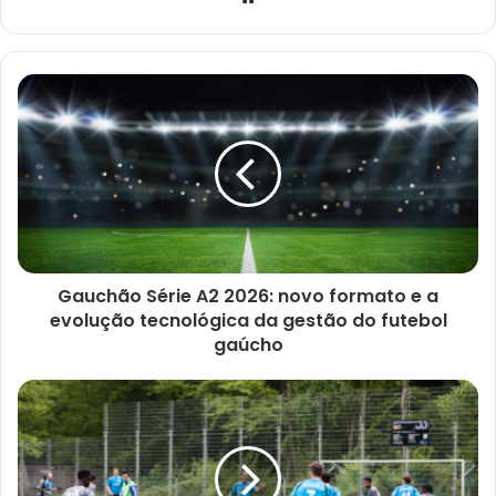
e
b
s
i
t
e
Gauchão Série A2 2026: novo formato e a
evolução tecnológica da gestão do futebol
gaúcho