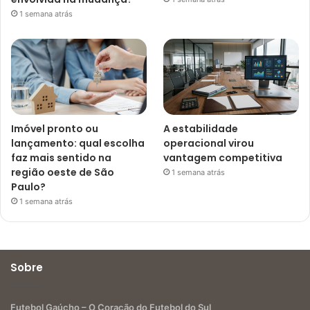
1 semana atrás
Imóvel pronto ou
A estabilidade
lançamento: qual escolha
operacional virou
faz mais sentido na
vantagem competitiva
região oeste de São
1 semana atrás
Paulo?
1 semana atrás
Sobre
Futebol Gaúcho – O Coração do Futebol do Sul