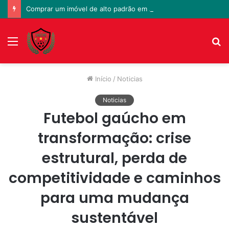
Comprar um imóvel de alto padrão em Alphaville: você está preparado para a burocracia envolvida na mudança?
Menu
P
p
Início
/
Noticias
Noticias
Futebol gaúcho em
transformação: crise
estrutural, perda de
competitividade e caminhos
para uma mudança
sustentável