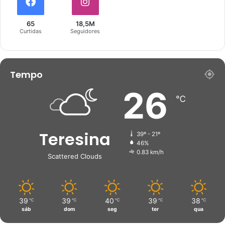
65
18,5M
Curtidas
Seguidores
Tempo
26
℃
Teresina
39º - 21º
46%
0.83 km/h
Scattered Clouds
39
39
40
39
38
℃
℃
℃
℃
℃
sáb
dom
seg
ter
qua