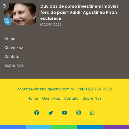
Dúvidas de como investir em imóveis
fora do país? Valdir Agostinho Piran
esclarece
23/01/2023
Home
Quem Faz
Contato
Sobre Nós
contato@futebolgaucho.com.br
- tel.(11)91754-6532
Home
Quem Faz
Contato
Sobre Nós
Facebook
Twitter
YouTube
Instagram
WhatsApp