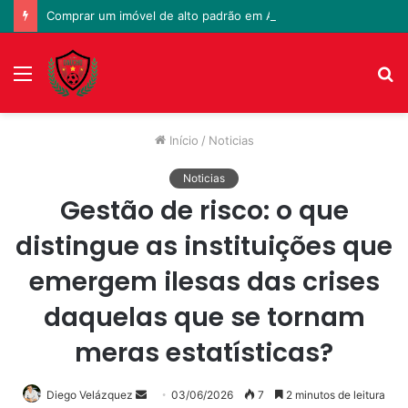
Comprar um imóvel de alto padrão em Alphaville: você está preparado para a burocracia envolvida na mudança?
Menu
P
p
Início
/
Noticias
Noticias
Gestão de risco: o que
distingue as instituições que
emergem ilesas das crises
daquelas que se tornam
meras estatísticas?
Diego Velázquez
Mande
03/06/2026
7
2 minutos de leitura