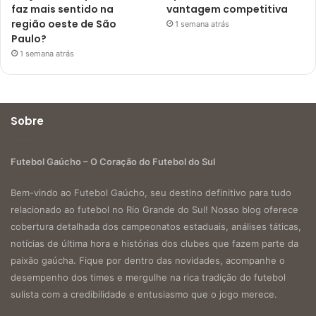
faz mais sentido na
vantagem competitiva
região oeste de São
1 semana atrás
Paulo?
1 semana atrás
Sobre
Futebol Gaúcho – O Coração do Futebol do Sul
Bem-vindo ao Futebol Gaúcho, seu destino definitivo para tudo
relacionado ao futebol no Rio Grande do Sul! Nosso blog oferece
cobertura detalhada dos campeonatos estaduais, análises táticas,
notícias de última hora e histórias dos clubes que fazem parte da
paixão gaúcha. Fique por dentro das novidades, acompanhe o
desempenho dos times e mergulhe na rica tradição do futebol
sulista com a credibilidade e entusiasmo que o jogo merece.