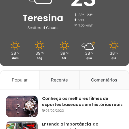
Teresina
38º - 23º
91%
1.05 km/h
Scattered Clouds
38
39
39
38
38
℃
℃
℃
℃
℃
dom
seg
ter
qua
qui
Popular
Recente
Comentários
Conheça os melhores filmes de
esportes baseados em histórias reais
06/02/2023
Entenda a importância do