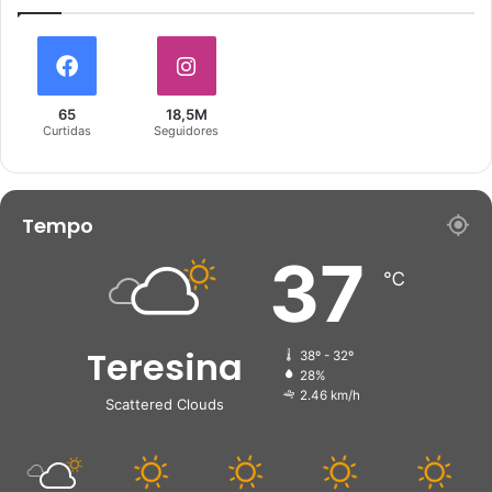
65
18,5M
Curtidas
Seguidores
Tempo
37
℃
Teresina
38º - 32º
28%
2.46 km/h
Scattered Clouds