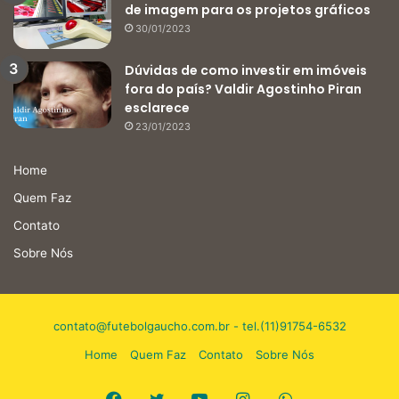
de imagem para os projetos gráficos
30/01/2023
Dúvidas de como investir em imóveis
fora do país? Valdir Agostinho Piran
esclarece
23/01/2023
Home
Quem Faz
Contato
Sobre Nós
contato@futebolgaucho.com.br
- tel.(11)91754-6532
Home
Quem Faz
Contato
Sobre Nós
Facebook
Twitter
YouTube
Instagram
WhatsApp