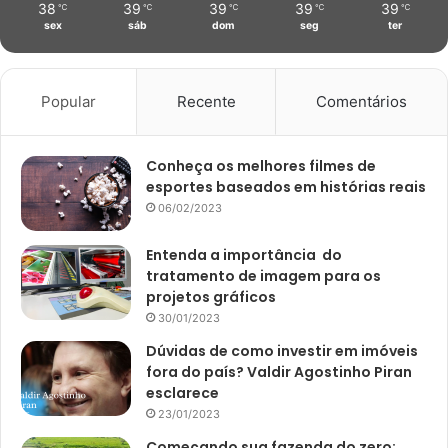
38
39
39
39
39
℃
℃
℃
℃
℃
sex
sáb
dom
seg
ter
Popular
Recente
Comentários
Conheça os melhores filmes de
esportes baseados em histórias reais
06/02/2023
Entenda a importância do
tratamento de imagem para os
projetos gráficos
30/01/2023
Dúvidas de como investir em imóveis
fora do país? Valdir Agostinho Piran
esclarece
23/01/2023
Começando sua fazenda do zero: