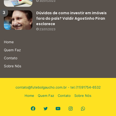
30/01/2023
Dúvidas de como investir em imóveis
fora do país? Valdir Agostinho Piran
esclarece
23/01/2023
Home
Quem Faz
Contato
Sobre Nós
contato@futebolgaucho.com.br
- tel.(11)91754-6532
Home
Quem Faz
Contato
Sobre Nós
Facebook
Twitter
YouTube
Instagram
WhatsApp