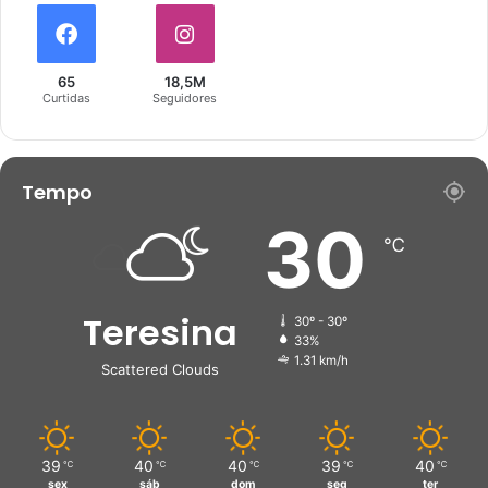
65
18,5M
Curtidas
Seguidores
Tempo
30
℃
Teresina
30º - 30º
33%
1.31 km/h
Scattered Clouds
39
40
40
39
40
℃
℃
℃
℃
℃
sex
sáb
dom
seg
ter