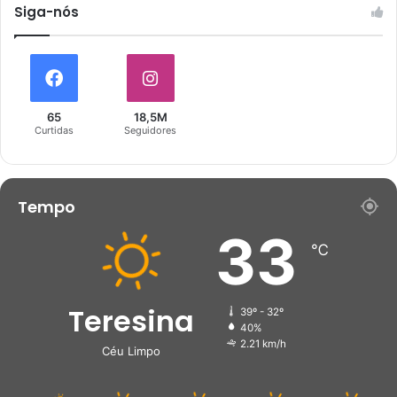
Siga-nós
65
18,5M
Curtidas
Seguidores
Tempo
33
℃
Teresina
39º - 32º
40%
2.21 km/h
Céu Limpo