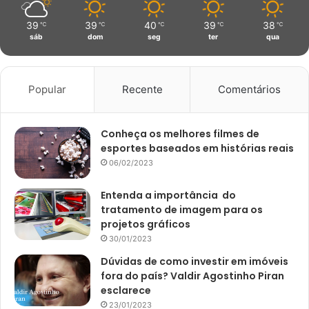
39
39
40
39
38
℃
℃
℃
℃
℃
sáb
dom
seg
ter
qua
Popular
Recente
Comentários
Conheça os melhores filmes de
esportes baseados em histórias reais
06/02/2023
Entenda a importância do
tratamento de imagem para os
projetos gráficos
30/01/2023
Dúvidas de como investir em imóveis
fora do país? Valdir Agostinho Piran
esclarece
23/01/2023